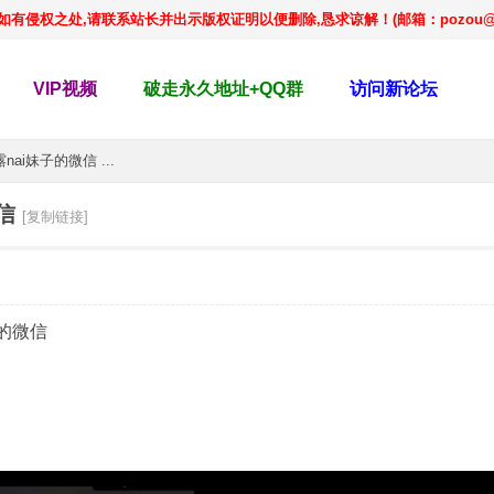
侵权之处,请联系站长并出示版权证明以便删除,恳求谅解！(邮箱：pozou@qq
VIP视频
破走永久地址+QQ群
访问新论坛
i妹子的微信 ...
信
[复制链接]
的微信