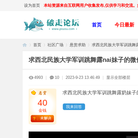
设为首页
本站资源来自互联网用户收集发布,仅供学习和交流。如有
首页
今日最新
首页
社区广场
悬赏求助
求西北民族大学军训跳舞露na
求西北民族大学军训跳舞露nai妹子的微
破
»
›
›
›
4993
|
10
|
2023-9-23 13:46:49
|
显示全部楼层
求西北民族大学军训跳舞露奶妹子
40
我来回答
金钱
走