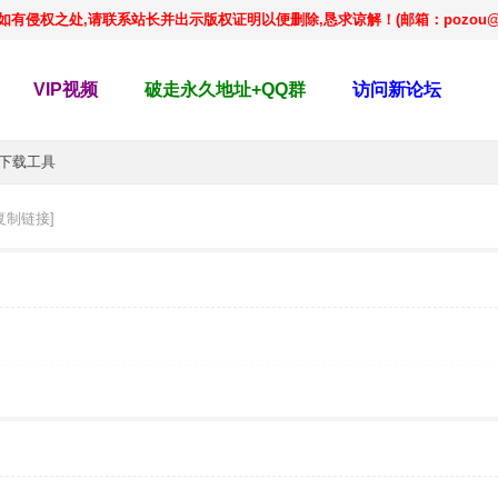
侵权之处,请联系站长并出示版权证明以便删除,恳求谅解！(邮箱：pozou@qq
VIP视频
破走永久地址+QQ群
访问新论坛
速下载工具
复制链接]