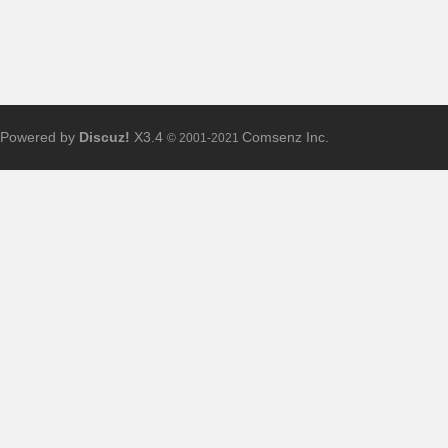
Powered by
Discuz!
X3.4
Comsenz Inc.
© 2001-2021