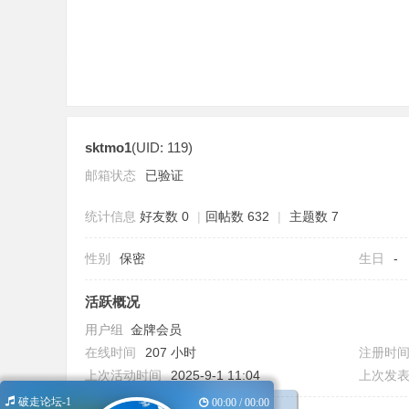
sktmo1
(UID: 119)
论
邮箱状态
已验证
统计信息
好友数 0
|
回帖数 632
|
主题数 7
性别
保密
生日
-
活跃概况
用户组
金牌会员
坛
在线时间
207 小时
注册时
上次活动时间
2025-9-1 11:04
上次发
破走论坛-1
00:00 / 00:00