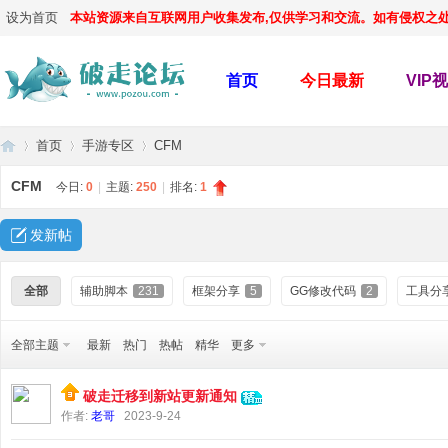
设为首页
本站资源来自互联网用户收集发布,仅供学习和交流。如有侵权之处,请
首页
今日最新
VIP
首页
手游专区
CFM
CFM
今日:
0
|
主题:
250
|
排名:
1
破
»
›
›
发新帖
全部
辅助脚本
231
框架分享
5
GG修改代码
2
工具分
全部主题
最新
热门
热帖
精华
更多
破走迁移到新站更新通知
作者:
老哥
2023-9-24
走