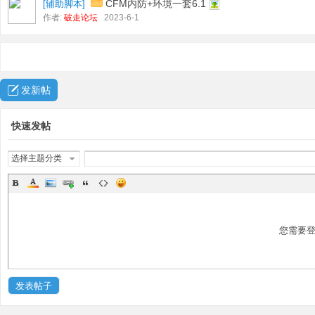
CFM内防+环境一套6.1
[
辅助脚本
]
作者:
破走论坛
2023-6-1
发新帖
快速发帖
选择主题分类
您需要
发表帖子