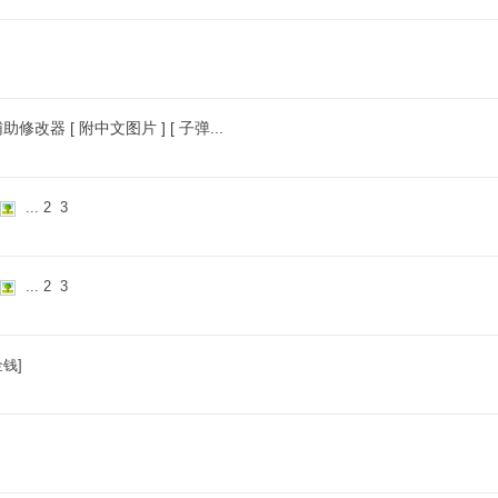
辅助修改器 [ 附中文图片 ] [ 子弹...
...
2
3
...
2
3
钱]