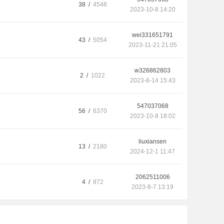
38 /
4548
2023-10-8 14:20
wei331651791
43 /
5054
2023-11-21 21:05
w326862803
2 /
1022
2023-8-14 15:43
547037068
56 /
6370
2023-10-8 18:02
liuxiansen
13 /
2180
2024-12-1 11:47
2062511006
4 /
872
2023-8-7 13:19