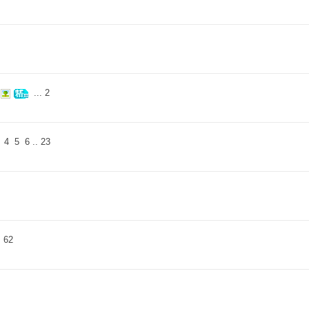
...
2
4
5
6
..
23
.
62