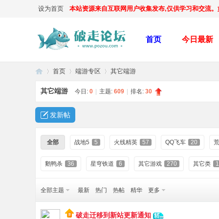
设为首页
本站资源来自互联网用户收集发布,仅供学习和交流。如有
首页
今日最新
首页
端游专区
其它端游
其它端游
今日:
0
|
主题:
609
|
排名:
30
破
»
›
›
发新帖
全部
战地5
5
火线精英
57
QQ飞车
20
鹅鸭杀
36
星穹铁道
6
其它游戏
270
其它类
1
全部主题
最新
热门
热帖
精华
更多
走
破走迁移到新站更新通知