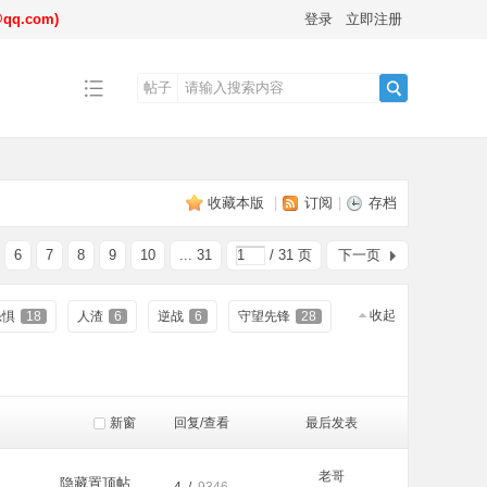
.com)
登录
立即注册
帖子
搜
收藏本版
|
订阅
|
存档
索
6
7
8
9
10
... 31
/ 31 页
下一页
收起
恐惧
18
人渣
6
逆战
6
守望先锋
28
新窗
回复/查看
最后发表
老哥
隐藏置顶帖