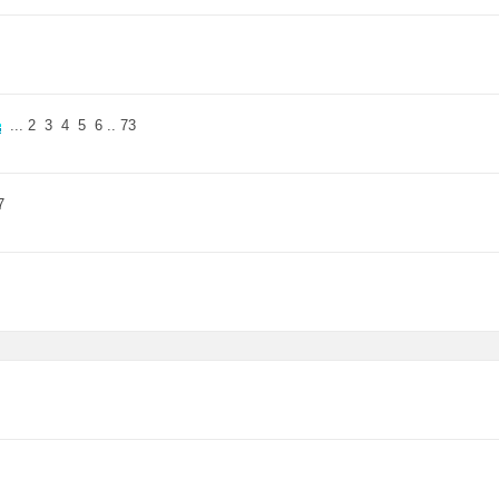
...
2
3
4
5
6
..
73
7