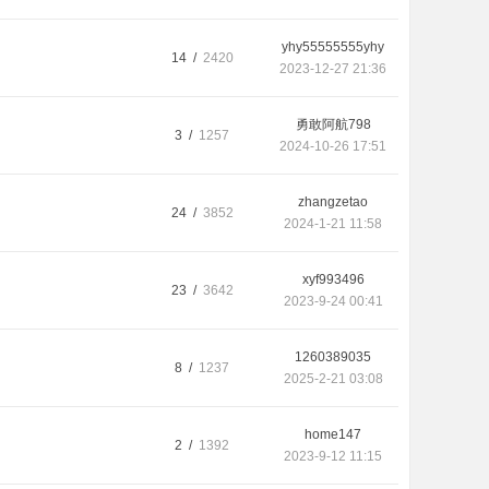
yhy55555555yhy
14 /
2420
2023-12-27 21:36
勇敢阿航798
3 /
1257
2024-10-26 17:51
zhangzetao
24 /
3852
2024-1-21 11:58
xyf993496
23 /
3642
2023-9-24 00:41
1260389035
8 /
1237
2025-2-21 03:08
home147
2 /
1392
2023-9-12 11:15