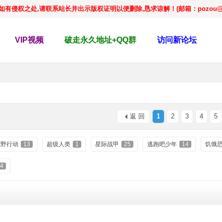
侵权之处,请联系站长并出示版权证明以便删除,恳求谅解！(邮箱：pozou@qq
VIP视频
破走永久地址+QQ群
访问新论坛
返 回
1
2
3
4
5
荒野行动
13
超级人类
1
星际战甲
25
逃跑吧少年
14
饥饿
4