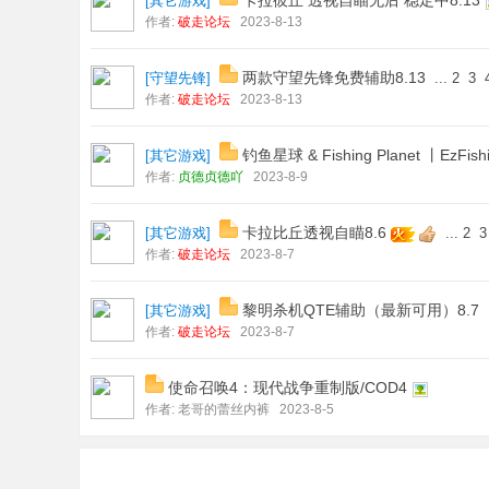
卡拉彼丘 透视自瞄无后 稳定中8.13
[
其它游戏
]
作者:
破走论坛
2023-8-13
两款守望先锋免费辅助8.13
[
守望先锋
]
...
2
3
作者:
破走论坛
2023-8-13
钓鱼星球 & Fishing Planet 丨Ez
[
其它游戏
]
作者:
贞德贞德吖
2023-8-9
卡拉比丘透视自瞄8.6
[
其它游戏
]
...
2
3
作者:
破走论坛
2023-8-7
黎明杀机QTE辅助（最新可用）8.7
[
其它游戏
]
作者:
破走论坛
2023-8-7
使命召唤4：现代战争重制版/COD4
作者:
老哥的蕾丝内裤
2023-8-5