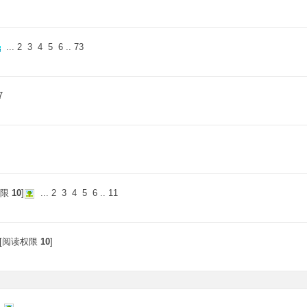
...
2
3
4
5
6
..
73
7
权限
10
]
...
2
3
4
5
6
..
11
 [阅读权限
10
]