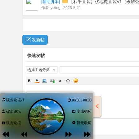
【和平直装】伏地魔直装V1（破解
[
辅助脚本
]
作者:
yixing
2023-8-21
发新帖
快速发帖
选择主题分类
破走论坛-1
00:00 / 00:00
破走论坛
专辑循环
破走论坛
暂无歌词
发表帖子