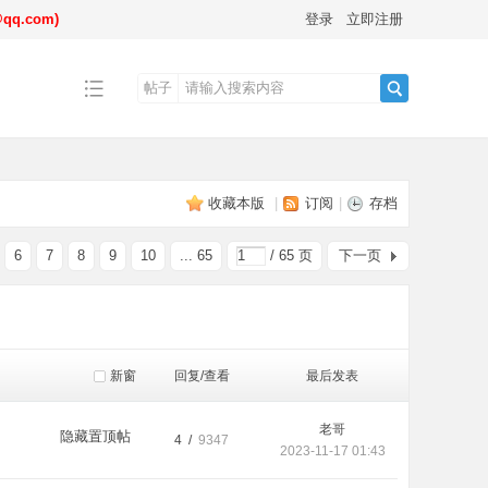
.com)
登录
立即注册
帖子
搜
收藏本版
|
订阅
|
存档
索
6
7
8
9
10
... 65
/ 65 页
下一页
新窗
回复/查看
最后发表
老哥
隐藏置顶帖
4 /
9347
2023-11-17 01:43