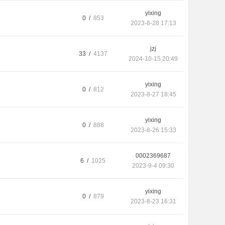
yixing
0 /
853
2023-8-28 17:13
jzj
33 /
4137
2024-10-15 20:49
yixing
0 /
812
2023-8-27 18:45
yixing
0 /
888
2023-8-26 15:33
0002369687
6 /
1025
2023-9-4 09:30
yixing
0 /
879
2023-8-23 16:31