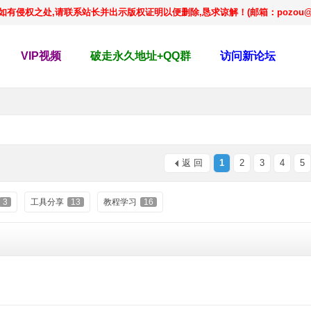
侵权之处,请联系站长并出示版权证明以便删除,恳求谅解！(邮箱：pozou@qq
VIP视频
破走永久地址+QQ群
访问新论坛
返 回
1
2
3
4
5
3
工具分享
13
教程学习
16