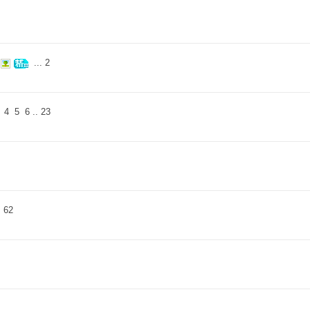
...
2
4
5
6
..
23
.
62