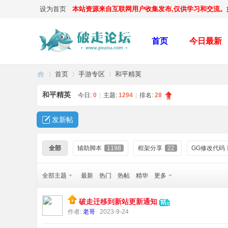
设为首页
本站资源来自互联网用户收集发布,仅供学习和交流。如有
首页
今日最新
首页
手游专区
和平精英
和平精英
今日:
0
|
主题:
1294
|
排名:
28
破
»
›
›
发新帖
全部
辅助脚本
1198
框架分享
22
GG修改代码
全部主题
最新
热门
热帖
精华
更多
破走迁移到新站更新通知
作者:
老哥
2023-9-24
走