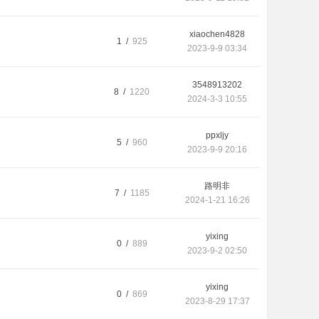
xiaochen4828
1 /
925
2023-9-9 03:34
3548913202
8 /
1220
2024-3-3 10:55
ppxljy
5 /
960
2023-9-9 20:16
路明非
7 /
1185
2024-1-21 16:26
yixing
0 /
889
2023-9-2 02:50
yixing
0 /
869
2023-8-29 17:37