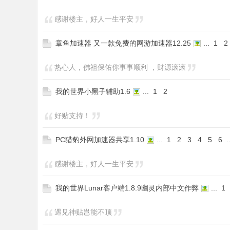
感谢楼主，好人一生平安
章鱼加速器 又一款免费的网游加速器12.25
...
1
2
热心人，佛祖保佑你事事顺利 ，财源滚滚
我的世界小黑子辅助1.6
...
1
2
好贴支持！
PC猎豹外网加速器共享1.10
...
1
2
3
4
5
6
.
感谢楼主，好人一生平安
我的世界Lunar客户端1.8.9幽灵内部中文作弊
...
1
遇见神贴岂能不顶