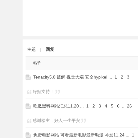
主题
|
回复
论
帖子
Tenacity5.0 破解 视觉大端 安全hypixel
...
1
2
3
好贴支持！
吃瓜黑料网站汇总11.20
...
1
2
3
4
5
6
..
26
坛
感谢楼主，好人一生平安
免费电影网站 可看最新电影最新动漫 补发11.24
...
1