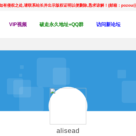
侵权之处,请联系站长并出示版权证明以便删除,恳求谅解！(邮箱：pozou@qq
VIP视频
破走永久地址+QQ群
访问新论坛
alisead