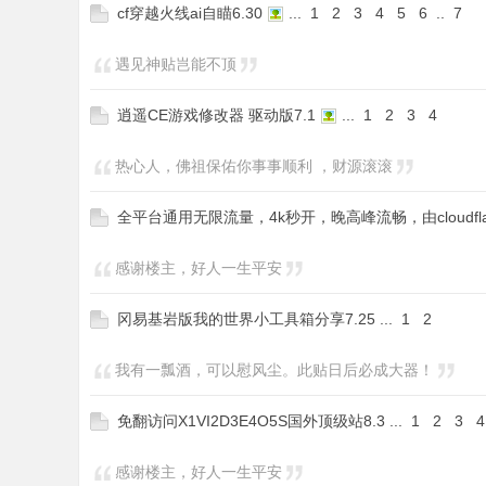
cf穿越火线ai自瞄6.30
...
1
2
3
4
5
6
..
7
遇见神贴岂能不顶
逍遥CE游戏修改器 驱动版7.1
...
1
2
3
4
热心人，佛祖保佑你事事顺利 ，财源滚滚
全平台通用无限流量，4k秒开，晚高峰流畅，由cloudflar
感谢楼主，好人一生平安
冈易基岩版我的世界小工具箱分享7.25
...
1
2
我有一瓢酒，可以慰风尘。此贴日后必成大器！
免翻访问X1VI2D3E4O5S国外顶级站8.3
...
1
2
3
4
感谢楼主，好人一生平安