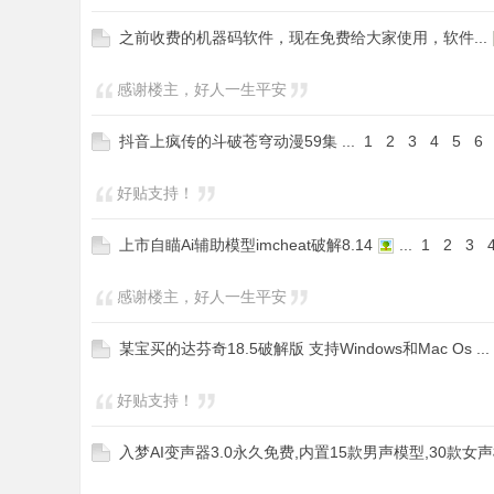
之前收费的机器码软件，现在免费给大家使用，软件...
感谢楼主，好人一生平安
抖音上疯传的斗破苍穹动漫59集
...
1
2
3
4
5
6
好贴支持！
上市自瞄Ai辅助模型imcheat破解8.14
...
1
2
3
感谢楼主，好人一生平安
某宝买的达芬奇18.5破解版 支持Windows和Mac Os
...
好贴支持！
入梦AI变声器3.0永久免费,内置15款男声模型,30款女声模