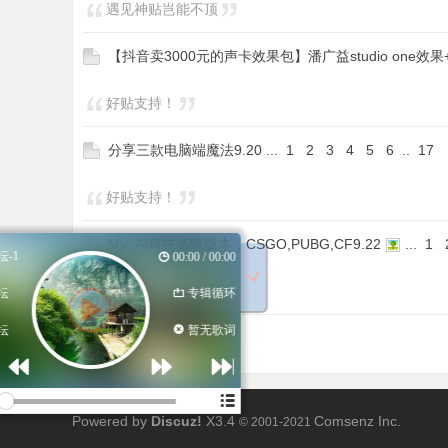
遇见神贴岂能不顶
【抖音卖3000元的声卡效果包】潘广益studio one效果+
好贴支持！
分享三款电脑端魔法9.20
...
1
2
3
4
5
6
..
17
好贴支持！
My_AI科技高级版本，CSGO,PUBG,CF9.22
...
1
破走论坛-1
00:00 / 00:00
顶顶顶好贴帮顶
破走论坛
专辑循环
破走论坛
暂无歌词
Powered by
Discuz!
X3.4
Comsenz Inc.
© 2001-2021