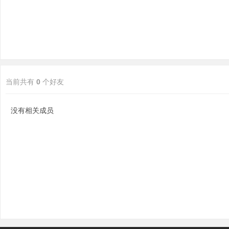
当前共有
0
个好友
论
没有相关成员
坛