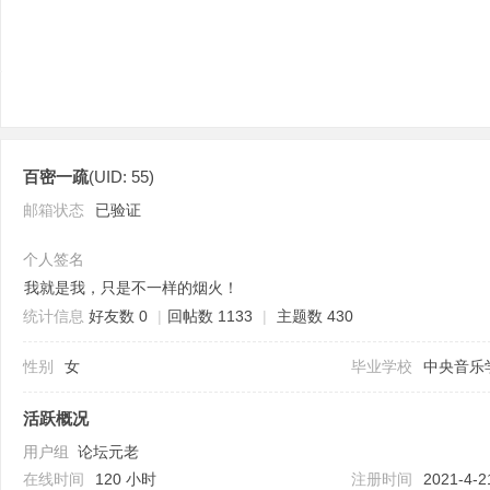
百密一疏
(UID: 55)
论
邮箱状态
已验证
个人签名
我就是我，只是不一样的烟火！
统计信息
好友数 0
|
回帖数 1133
|
主题数 430
性别
女
毕业学校
中央音乐
活跃概况
坛
用户组
论坛元老
在线时间
120 小时
注册时间
2021-4-2