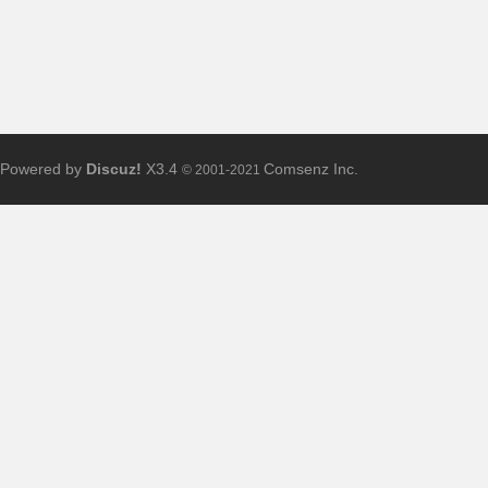
Powered by
Discuz!
X3.4
Comsenz Inc.
© 2001-2021