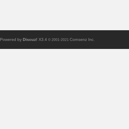
Powered by
Discuz!
X3.4
Comsenz Inc.
© 2001-2021